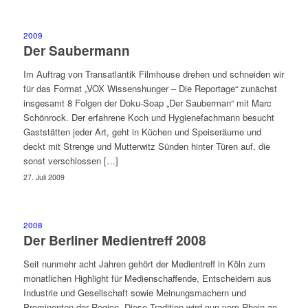
2009
Der Saubermann
Im Auftrag von Transatlantik Filmhouse drehen und schneiden wir
für das Format „VOX Wissenshunger – Die Reportage“ zunächst
insgesamt 8 Folgen der Doku-Soap „Der Sauberman“ mit Marc
Schönrock. Der erfahrene Koch und Hygienefachmann besucht
Gaststätten jeder Art, geht in Küchen und Speiseräume und
deckt mit Strenge und Mutterwitz Sünden hinter Türen auf, die
sonst verschlossen […]
27. Juli 2009
2008
Der Berliner Medientreff 2008
Seit nunmehr acht Jahren gehört der Medientreff in Köln zum
monatlichen Highlight für Medienschaffende, Entscheidern aus
Industrie und Gesellschaft sowie Meinungsmachern und
Prominenten der Region. Diese Tradition wird nun vom Rhein an