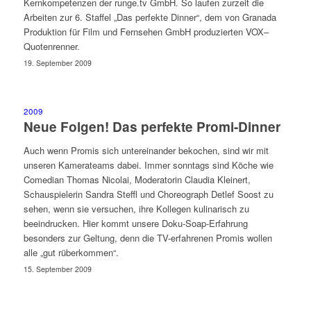
Kernkompetenzen der runge.tv GmbH. So laufen zurzeit die
Arbeiten zur 6. Staffel „Das perfekte Dinner“, dem von Granada
Produktion für Film und Fernsehen GmbH produzierten VOX–
Quotenrenner.
19. September 2009
2009
Neue Folgen! Das perfekte Promi-Dinner
Auch wenn Promis sich untereinander bekochen, sind wir mit
unseren Kamerateams dabei. Immer sonntags sind Köche wie
Comedian Thomas Nicolai, Moderatorin Claudia Kleinert,
Schauspielerin Sandra Steffl und Choreograph Detlef Soost zu
sehen, wenn sie versuchen, ihre Kollegen kulinarisch zu
beeindrucken. Hier kommt unsere Doku-Soap-Erfahrung
besonders zur Geltung, denn die TV-erfahrenen Promis wollen
alle „gut rüberkommen“.
15. September 2009