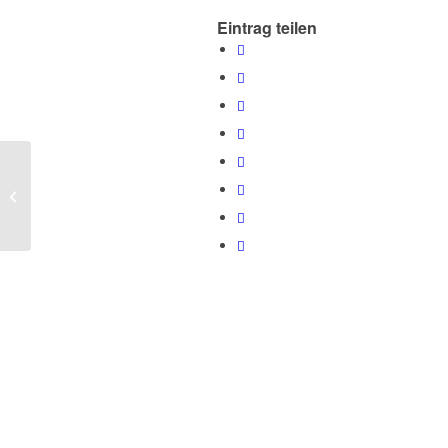
Eintrag teilen
13. Staffel von „Das perfekte Dinner“