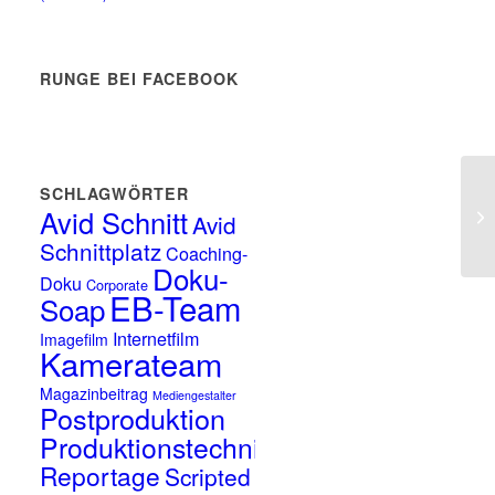
RUNGE BEI FACEBOOK
SCHLAGWÖRTER
Ne
Avid Schnitt
Avid
Sc
Schnittplatz
Coaching-
Doku-
Doku
Corporate
EB-Team
Soap
Internetfilm
Imagefilm
Kamerateam
Magazinbeitrag
Mediengestalter
Postproduktion
Produktionstechnik
Reportage
Scripted